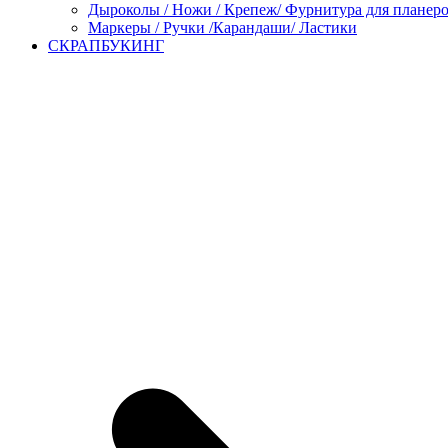
Дыроколы / Ножи / Крепеж/ Фурнитура для планер
Маркеры / Ручки /Карандаши/ Ластики
СКРАПБУКИНГ