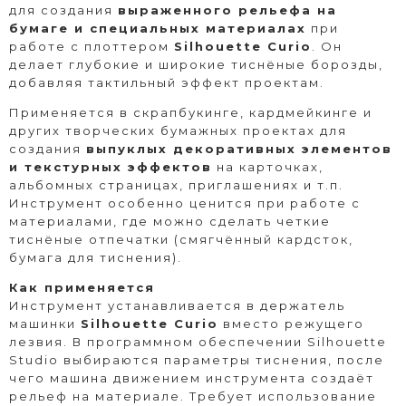
для создания
выраженного рельефа на
бумаге и специальных материалах
при
работе с плоттером
Silhouette Curio
. Он
делает глубокие и широкие тиснёные борозды,
добавляя тактильный эффект проектам.
Применяется в скрапбукинге, кардмейкинге и
других творческих бумажных проектах для
создания
выпуклых декоративных элементов
и текстурных эффектов
на карточках,
альбомных страницах, приглашениях и т.п.
Инструмент особенно ценится при работе с
материалами, где можно сделать четкие
тиснёные отпечатки (смягчённый кардсток,
бумага для тиснения).
Как применяется
Инструмент устанавливается в держатель
машинки
Silhouette Curio
вместо режущего
лезвия. В программном обеспечении Silhouette
Studio выбираются параметры тиснения, после
чего машина движением инструмента создаёт
рельеф на материале. Требует использование