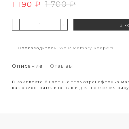
1 190 ₽
1 700 ₽
-
+
В к
Производитель:
We R Memory Keepers
Описание
Отзывы
В комплекте 6 цветных термотрансферных ма
как самостоятельно, так и для нанесения рису