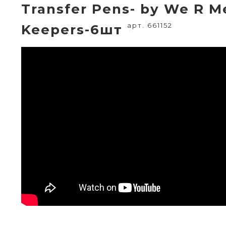
Transfer Pens- by We R 
арт. 661152
Keepers-6шт