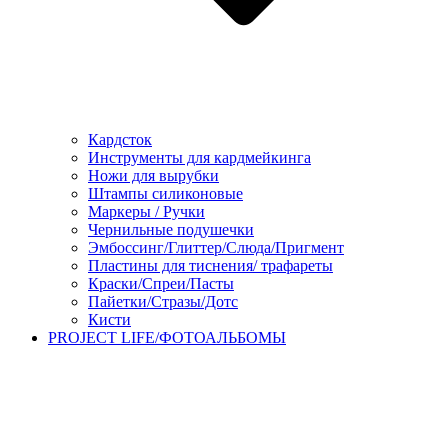
Кардсток
Инструменты для кардмейкинга
Ножи для вырубки
Штампы силиконовые
Маркеры / Ручки
Чернильные подушечки
Эмбоссинг/Глиттер/Слюда/Пригмент
Пластины для тиснения/ трафареты
Краски/Спреи/Пасты
Пайетки/Стразы/Дотс
Кисти
PROJECT LIFE/ФОТОАЛЬБОМЫ