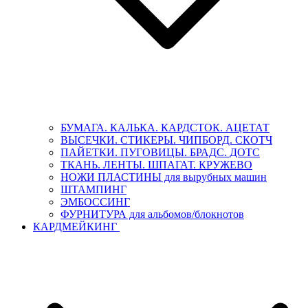
БУМАГА. КАЛЬКА. КАРДСТОК. АЦЕТАТ
ВЫСЕЧКИ. СТИКЕРЫ. ЧИПБОРД. СКОТЧ
ПАЙЕТКИ. ПУГОВИЦЫ. БРАДС. ДОТС
ТКАНЬ. ЛЕНТЫ. ШПАГАТ. КРУЖЕВО
НОЖИ ПЛАСТИНЫ для вырубных машин
ШТАМПИНГ
ЭМБОССИНГ
ФУРНИТУРА для альбомов/блокнотов
КАРДМЕЙКИНГ