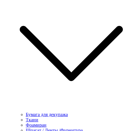
Бумага для декупажа
Ткани
Фоамиран
Шпагат / Ленты /Фурнитура