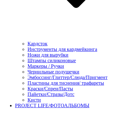
Кардсток
Инструменты для кардмейкинга
Ножи для вырубки
Штампы силиконовые
Маркеры / Ручки
Чернильные подушечки
Эмбоссинг/Глиттер/Слюда/Пригмент
Пластины для тиснения/ трафареты
Краски/Спреи/Пасты
Пайетки/Стразы/Дотс
Кисти
PROJECT LIFE/ФОТОАЛЬБОМЫ