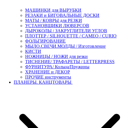
МАШИНКИ для ВЫРУБКИ
РЕЗАКИ и БИГОВАЛЬНЫЕ ДОСКИ
МАТЫ / КОВРЫ для РЕЗКИ
УСТАНОВЩИКИ ЛЮВЕРСОВ
ДЫРОКОЛЫ / ЗАКРУГЛИТЕЛИ УГЛОВ
ПЛОТТЕР / SILHOUETTE / CAMEO / CURIO
ФОЛЬГИРОВАНИЕ
МЫЛО.СВЕЧИ.МОЛДЫ / Изготовление
КИСТИ
НОЖНИЦЫ / НОЖИ для резки
ТИСНЕНИЕ/ ТРАФАРЕТЫ / LETTERPRESS
ФУРНИТУРА/ Кольца/Пружины
ХРАНЕНИЕ и ДЕКОР
ПРОЧИЕ инструменты
ПЛАНЕРЫ. КАНЦТОВАРЫ