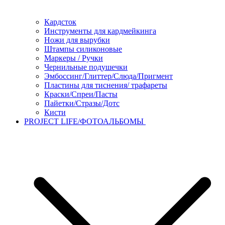
Кардсток
Инструменты для кардмейкинга
Ножи для вырубки
Штампы силиконовые
Маркеры / Ручки
Чернильные подушечки
Эмбоссинг/Глиттер/Слюда/Пригмент
Пластины для тиснения/ трафареты
Краски/Спреи/Пасты
Пайетки/Стразы/Дотс
Кисти
PROJECT LIFE/ФОТОАЛЬБОМЫ