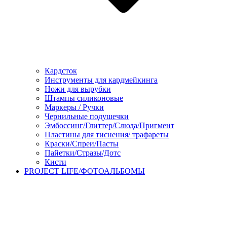
Кардсток
Инструменты для кардмейкинга
Ножи для вырубки
Штампы силиконовые
Маркеры / Ручки
Чернильные подушечки
Эмбоссинг/Глиттер/Слюда/Пригмент
Пластины для тиснения/ трафареты
Краски/Спреи/Пасты
Пайетки/Стразы/Дотс
Кисти
PROJECT LIFE/ФОТОАЛЬБОМЫ