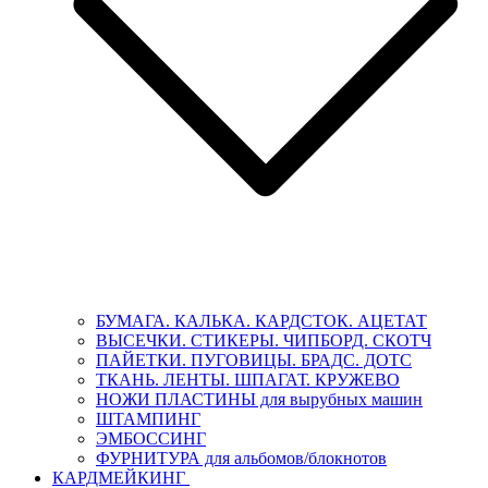
БУМАГА. КАЛЬКА. КАРДСТОК. АЦЕТАТ
ВЫСЕЧКИ. СТИКЕРЫ. ЧИПБОРД. СКОТЧ
ПАЙЕТКИ. ПУГОВИЦЫ. БРАДС. ДОТС
ТКАНЬ. ЛЕНТЫ. ШПАГАТ. КРУЖЕВО
НОЖИ ПЛАСТИНЫ для вырубных машин
ШТАМПИНГ
ЭМБОССИНГ
ФУРНИТУРА для альбомов/блокнотов
КАРДМЕЙКИНГ