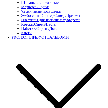
Штампы силиконовые
Маркеры / Ручки
Чернильные подушечки
Эмбоссинг/Глиттер/Слюда/Пригмент
Пластины для тиснения/ трафареты
Краски/Спреи/Пасты
Пайетки/Стразы/Дотс
Кисти
PROJECT LIFE/ФОТОАЛЬБОМЫ