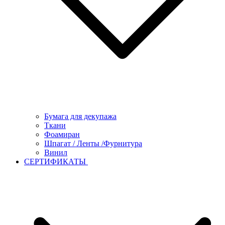
Бумага для декупажа
Ткани
Фоамиран
Шпагат / Ленты /Фурнитура
Винил
СЕРТИФИКАТЫ