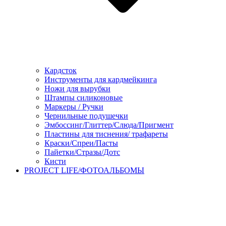
Кардсток
Инструменты для кардмейкинга
Ножи для вырубки
Штампы силиконовые
Маркеры / Ручки
Чернильные подушечки
Эмбоссинг/Глиттер/Слюда/Пригмент
Пластины для тиснения/ трафареты
Краски/Спреи/Пасты
Пайетки/Стразы/Дотс
Кисти
PROJECT LIFE/ФОТОАЛЬБОМЫ