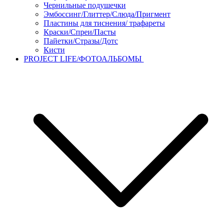
Чернильные подушечки
Эмбоссинг/Глиттер/Слюда/Пригмент
Пластины для тиснения/ трафареты
Краски/Спреи/Пасты
Пайетки/Стразы/Дотс
Кисти
PROJECT LIFE/ФОТОАЛЬБОМЫ