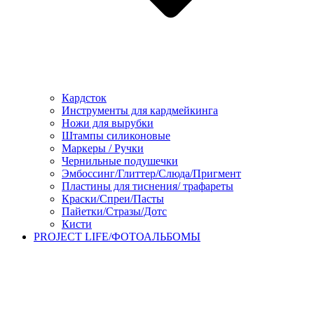
Кардсток
Инструменты для кардмейкинга
Ножи для вырубки
Штампы силиконовые
Маркеры / Ручки
Чернильные подушечки
Эмбоссинг/Глиттер/Слюда/Пригмент
Пластины для тиснения/ трафареты
Краски/Спреи/Пасты
Пайетки/Стразы/Дотс
Кисти
PROJECT LIFE/ФОТОАЛЬБОМЫ