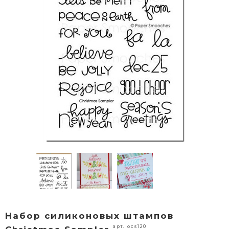
Набор силиконовых штампов
арт. ocs120