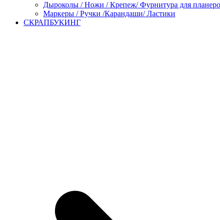
Дыроколы / Ножи / Крепеж/ Фурнитура для планер
Маркеры / Ручки /Карандаши/ Ластики
СКРАПБУКИНГ