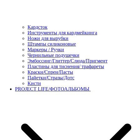
Кардсток
Инструменты для кардмейкинга
Ножи для вырубки
Штампы силиконовые
Маркеры / Ручки
Чернильные подушечки
Эмбоссинг/Глиттер/Слюда/Пригмент
Пластины для тиснения/ трафареты
Краски/Спреи/Пасты
Пайетки/Стразы/Дотс
Кисти
PROJECT LIFE/ФОТОАЛЬБОМЫ