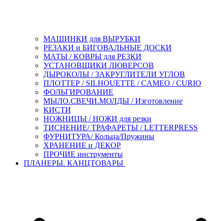
МАШИНКИ для ВЫРУБКИ
РЕЗАКИ и БИГОВАЛЬНЫЕ ДОСКИ
МАТЫ / КОВРЫ для РЕЗКИ
УСТАНОВЩИКИ ЛЮВЕРСОВ
ДЫРОКОЛЫ / ЗАКРУГЛИТЕЛИ УГЛОВ
ПЛОТТЕР / SILHOUETTE / CAMEO / CURIO
ФОЛЬГИРОВАНИЕ
МЫЛО.СВЕЧИ.МОЛДЫ / Изготовление
КИСТИ
НОЖНИЦЫ / НОЖИ для резки
ТИСНЕНИЕ/ ТРАФАРЕТЫ / LETTERPRESS
ФУРНИТУРА/ Кольца/Пружины
ХРАНЕНИЕ и ДЕКОР
ПРОЧИЕ инструменты
ПЛАНЕРЫ. КАНЦТОВАРЫ