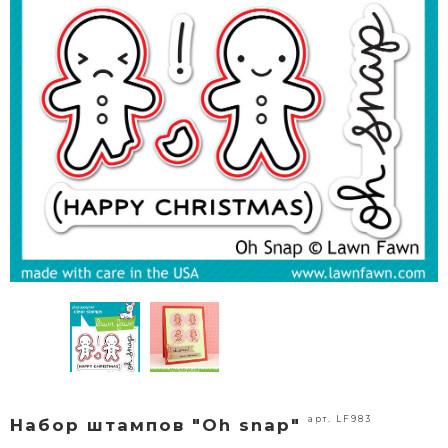
арт. LF983
Набор штампов "Oh snap"