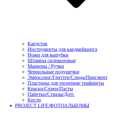
Кардсток
Инструменты для кардмейкинга
Ножи для вырубки
Штампы силиконовые
Маркеры / Ручки
Чернильные подушечки
Эмбоссинг/Глиттер/Слюда/Пригмент
Пластины для тиснения/ трафареты
Краски/Спреи/Пасты
Пайетки/Стразы/Дотс
Кисти
PROJECT LIFE/ФОТОАЛЬБОМЫ