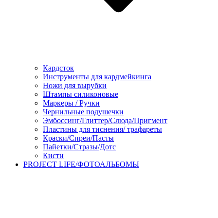
Кардсток
Инструменты для кардмейкинга
Ножи для вырубки
Штампы силиконовые
Маркеры / Ручки
Чернильные подушечки
Эмбоссинг/Глиттер/Слюда/Пригмент
Пластины для тиснения/ трафареты
Краски/Спреи/Пасты
Пайетки/Стразы/Дотс
Кисти
PROJECT LIFE/ФОТОАЛЬБОМЫ