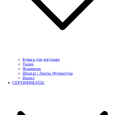
Бумага для декупажа
Ткани
Фоамиран
Шпагат / Ленты /Фурнитура
Винил
СЕРТИФИКАТЫ