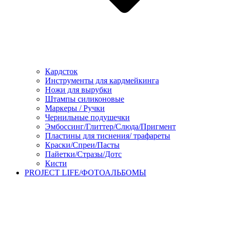
Кардсток
Инструменты для кардмейкинга
Ножи для вырубки
Штампы силиконовые
Маркеры / Ручки
Чернильные подушечки
Эмбоссинг/Глиттер/Слюда/Пригмент
Пластины для тиснения/ трафареты
Краски/Спреи/Пасты
Пайетки/Стразы/Дотс
Кисти
PROJECT LIFE/ФОТОАЛЬБОМЫ