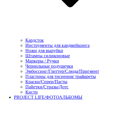
Кардсток
Инструменты для кардмейкинга
Ножи для вырубки
Штампы силиконовые
Маркеры / Ручки
Чернильные подушечки
Эмбоссинг/Глиттер/Слюда/Пригмент
Пластины для тиснения/ трафареты
Краски/Спреи/Пасты
Пайетки/Стразы/Дотс
Кисти
PROJECT LIFE/ФОТОАЛЬБОМЫ