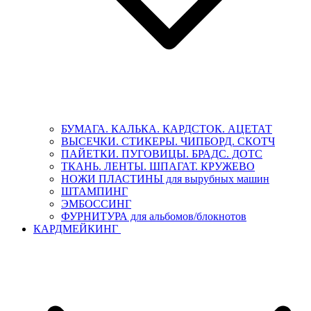
БУМАГА. КАЛЬКА. КАРДСТОК. АЦЕТАТ
ВЫСЕЧКИ. СТИКЕРЫ. ЧИПБОРД. СКОТЧ
ПАЙЕТКИ. ПУГОВИЦЫ. БРАДС. ДОТС
ТКАНЬ. ЛЕНТЫ. ШПАГАТ. КРУЖЕВО
НОЖИ ПЛАСТИНЫ для вырубных машин
ШТАМПИНГ
ЭМБОССИНГ
ФУРНИТУРА для альбомов/блокнотов
КАРДМЕЙКИНГ