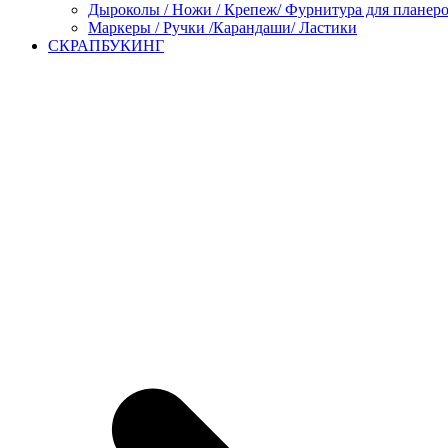
Дыроколы / Ножи / Крепеж/ Фурнитура для планер
Маркеры / Ручки /Карандаши/ Ластики
СКРАПБУКИНГ