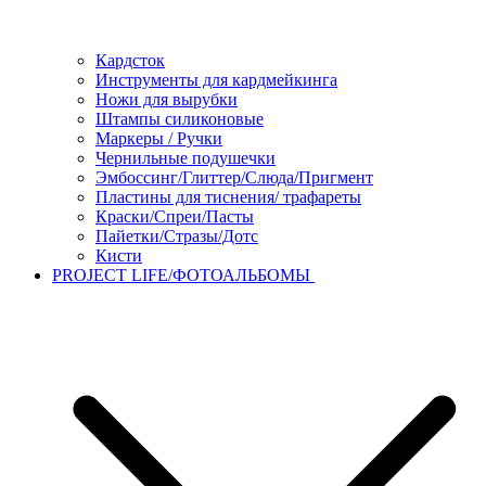
Кардсток
Инструменты для кардмейкинга
Ножи для вырубки
Штампы силиконовые
Маркеры / Ручки
Чернильные подушечки
Эмбоссинг/Глиттер/Слюда/Пригмент
Пластины для тиснения/ трафареты
Краски/Спреи/Пасты
Пайетки/Стразы/Дотс
Кисти
PROJECT LIFE/ФОТОАЛЬБОМЫ