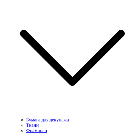
Бумага для декупажа
Ткани
Фоамиран