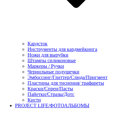
Кардсток
Инструменты для кардмейкинга
Ножи для вырубки
Штампы силиконовые
Маркеры / Ручки
Чернильные подушечки
Эмбоссинг/Глиттер/Слюда/Пригмент
Пластины для тиснения/ трафареты
Краски/Спреи/Пасты
Пайетки/Стразы/Дотс
Кисти
PROJECT LIFE/ФОТОАЛЬБОМЫ