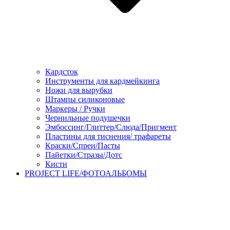
Кардсток
Инструменты для кардмейкинга
Ножи для вырубки
Штампы силиконовые
Маркеры / Ручки
Чернильные подушечки
Эмбоссинг/Глиттер/Слюда/Пригмент
Пластины для тиснения/ трафареты
Краски/Спреи/Пасты
Пайетки/Стразы/Дотс
Кисти
PROJECT LIFE/ФОТОАЛЬБОМЫ