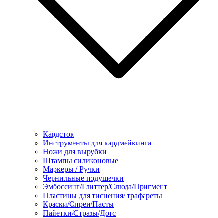
Кардсток
Инструменты для кардмейкинга
Ножи для вырубки
Штампы силиконовые
Маркеры / Ручки
Чернильные подушечки
Эмбоссинг/Глиттер/Слюда/Пригмент
Пластины для тиснения/ трафареты
Краски/Спреи/Пасты
Пайетки/Стразы/Дотс