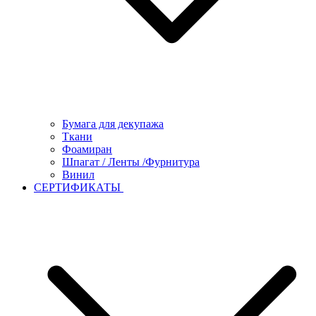
Бумага для декупажа
Ткани
Фоамиран
Шпагат / Ленты /Фурнитура
Винил
СЕРТИФИКАТЫ