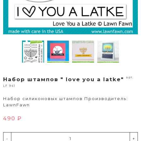
арт.
Набор штампов " love you a latke"
LF 941
Набор силиконовых штампов Производитель:
LawnFawn
490 ₽
-
+