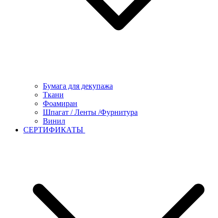
Бумага для декупажа
Ткани
Фоамиран
Шпагат / Ленты /Фурнитура
Винил
СЕРТИФИКАТЫ