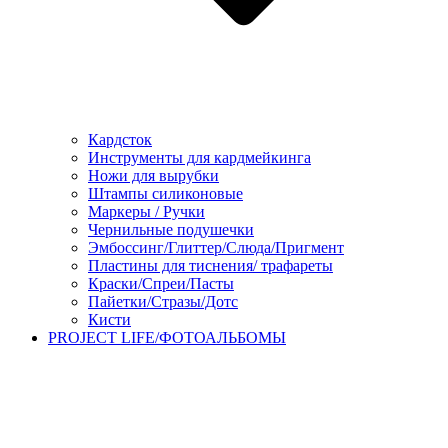
Кардсток
Инструменты для кардмейкинга
Ножи для вырубки
Штампы силиконовые
Маркеры / Ручки
Чернильные подушечки
Эмбоссинг/Глиттер/Слюда/Пригмент
Пластины для тиснения/ трафареты
Краски/Спреи/Пасты
Пайетки/Стразы/Дотс
Кисти
PROJECT LIFE/ФОТОАЛЬБОМЫ