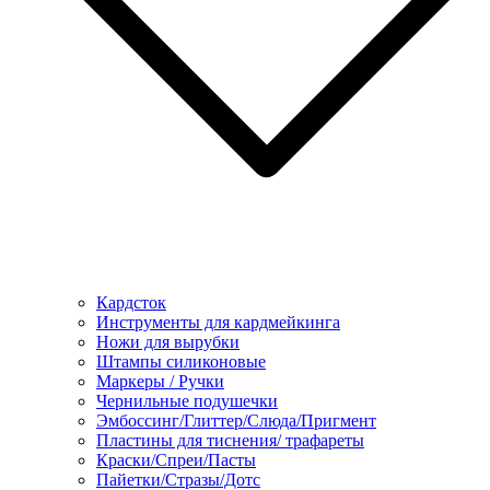
Кардсток
Инструменты для кардмейкинга
Ножи для вырубки
Штампы силиконовые
Маркеры / Ручки
Чернильные подушечки
Эмбоссинг/Глиттер/Слюда/Пригмент
Пластины для тиснения/ трафареты
Краски/Спреи/Пасты
Пайетки/Стразы/Дотс