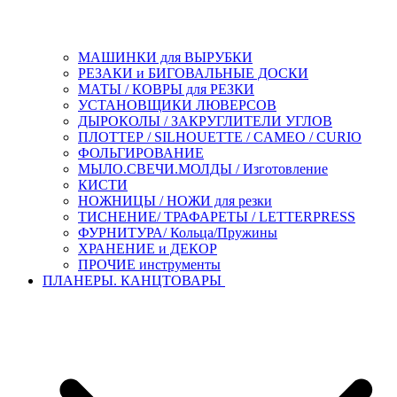
МАШИНКИ для ВЫРУБКИ
РЕЗАКИ и БИГОВАЛЬНЫЕ ДОСКИ
МАТЫ / КОВРЫ для РЕЗКИ
УСТАНОВЩИКИ ЛЮВЕРСОВ
ДЫРОКОЛЫ / ЗАКРУГЛИТЕЛИ УГЛОВ
ПЛОТТЕР / SILHOUETTE / CAMEO / CURIO
ФОЛЬГИРОВАНИЕ
МЫЛО.СВЕЧИ.МОЛДЫ / Изготовление
КИСТИ
НОЖНИЦЫ / НОЖИ для резки
ТИСНЕНИЕ/ ТРАФАРЕТЫ / LETTERPRESS
ФУРНИТУРА/ Кольца/Пружины
ХРАНЕНИЕ и ДЕКОР
ПРОЧИЕ инструменты
ПЛАНЕРЫ. КАНЦТОВАРЫ