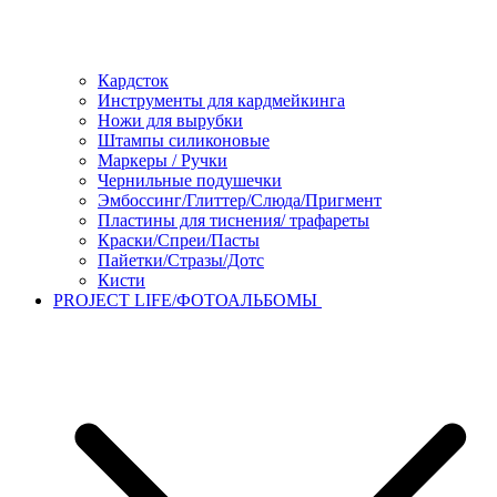
Кардсток
Инструменты для кардмейкинга
Ножи для вырубки
Штампы силиконовые
Маркеры / Ручки
Чернильные подушечки
Эмбоссинг/Глиттер/Слюда/Пригмент
Пластины для тиснения/ трафареты
Краски/Спреи/Пасты
Пайетки/Стразы/Дотс
Кисти
PROJECT LIFE/ФОТОАЛЬБОМЫ