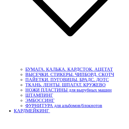
БУМАГА. КАЛЬКА. КАРДСТОК. АЦЕТАТ
ВЫСЕЧКИ. СТИКЕРЫ. ЧИПБОРД. СКОТЧ
ПАЙЕТКИ. ПУГОВИЦЫ. БРАДС. ДОТС
ТКАНЬ. ЛЕНТЫ. ШПАГАТ. КРУЖЕВО
НОЖИ ПЛАСТИНЫ для вырубных машин
ШТАМПИНГ
ЭМБОССИНГ
ФУРНИТУРА для альбомов/блокнотов
КАРДМЕЙКИНГ