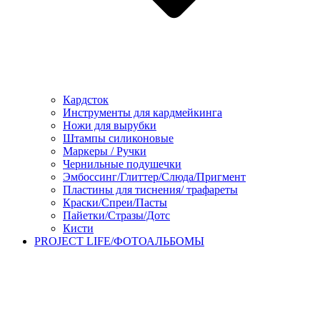
Кардсток
Инструменты для кардмейкинга
Ножи для вырубки
Штампы силиконовые
Маркеры / Ручки
Чернильные подушечки
Эмбоссинг/Глиттер/Слюда/Пригмент
Пластины для тиснения/ трафареты
Краски/Спреи/Пасты
Пайетки/Стразы/Дотс
Кисти
PROJECT LIFE/ФОТОАЛЬБОМЫ