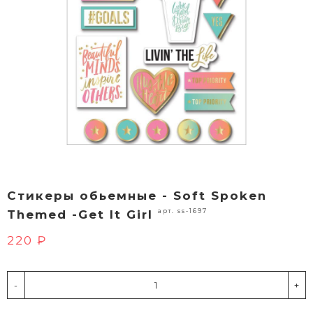
Стикеры обьемные - Soft Spoken
арт. ss-1697
Themed -Get It Girl
220 ₽
-
+