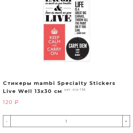
Стикеры mambi Specialty Stickers
арт. stp-136
Live Well 13х30 см
120 ₽
-
+