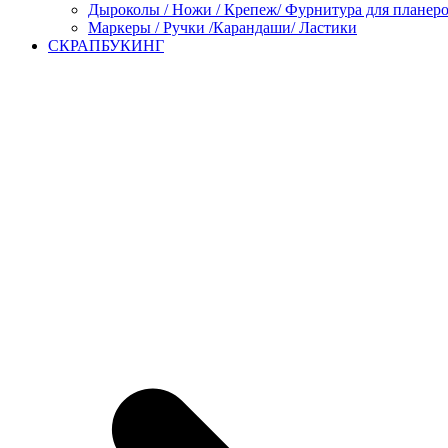
Дыроколы / Ножи / Крепеж/ Фурнитура для планер
Маркеры / Ручки /Карандаши/ Ластики
СКРАПБУКИНГ