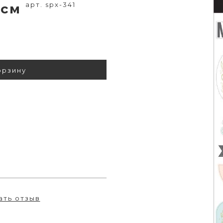
арт. spx-341
0 см
орзину
ать отзыв