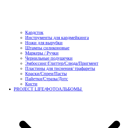
Кардсток
Инструменты для кардмейкинга
Ножи для вырубки
Штампы силиконовые
Маркеры / Ручки
Чернильные подушечки
Эмбоссинг/Глиттер/Слюда/Пригмент
Пластины для тиснения/ трафареты
Краски/Спреи/Пасты
Пайетки/Стразы/Дотс
Кисти
PROJECT LIFE/ФОТОАЛЬБОМЫ