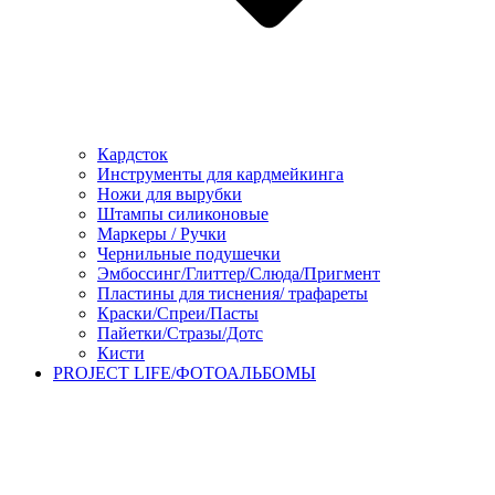
Кардсток
Инструменты для кардмейкинга
Ножи для вырубки
Штампы силиконовые
Маркеры / Ручки
Чернильные подушечки
Эмбоссинг/Глиттер/Слюда/Пригмент
Пластины для тиснения/ трафареты
Краски/Спреи/Пасты
Пайетки/Стразы/Дотс
Кисти
PROJECT LIFE/ФОТОАЛЬБОМЫ