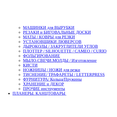
МАШИНКИ для ВЫРУБКИ
РЕЗАКИ и БИГОВАЛЬНЫЕ ДОСКИ
МАТЫ / КОВРЫ для РЕЗКИ
УСТАНОВЩИКИ ЛЮВЕРСОВ
ДЫРОКОЛЫ / ЗАКРУГЛИТЕЛИ УГЛОВ
ПЛОТТЕР / SILHOUETTE / CAMEO / CURIO
ФОЛЬГИРОВАНИЕ
МЫЛО.СВЕЧИ.МОЛДЫ / Изготовление
КИСТИ
НОЖНИЦЫ / НОЖИ для резки
ТИСНЕНИЕ/ ТРАФАРЕТЫ / LETTERPRESS
ФУРНИТУРА/ Кольца/Пружины
ХРАНЕНИЕ и ДЕКОР
ПРОЧИЕ инструменты
ПЛАНЕРЫ. КАНЦТОВАРЫ