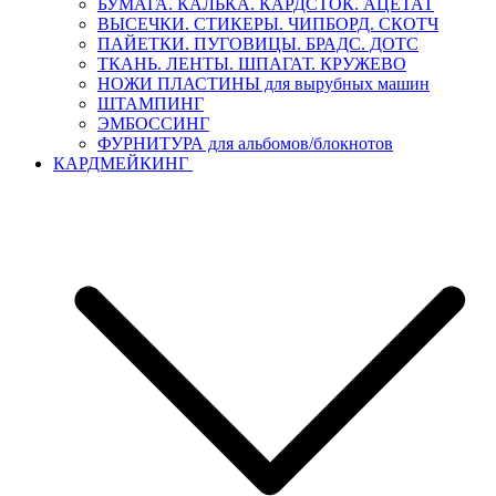
БУМАГА. КАЛЬКА. КАРДСТОК. АЦЕТАТ
ВЫСЕЧКИ. СТИКЕРЫ. ЧИПБОРД. СКОТЧ
ПАЙЕТКИ. ПУГОВИЦЫ. БРАДС. ДОТС
ТКАНЬ. ЛЕНТЫ. ШПАГАТ. КРУЖЕВО
НОЖИ ПЛАСТИНЫ для вырубных машин
ШТАМПИНГ
ЭМБОССИНГ
ФУРНИТУРА для альбомов/блокнотов
КАРДМЕЙКИНГ