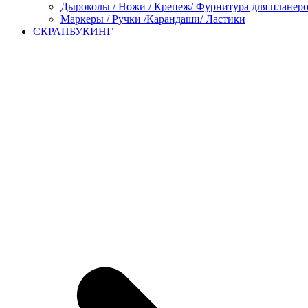
Дыроколы / Ножи / Крепеж/ Фурнитура для планер
Маркеры / Ручки /Карандаши/ Ластики
СКРАПБУКИНГ