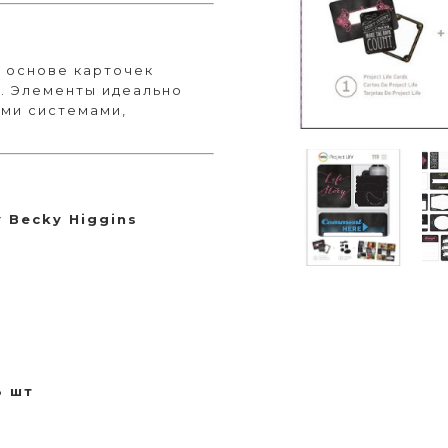
 основе карточек
см). Элементы идеально
ыми системами,
y Becky Higgins
3 шт