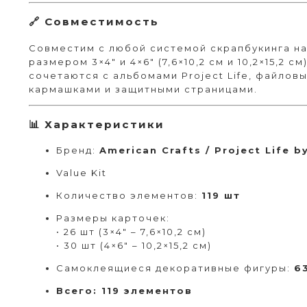
🔗 Совместимость
Совместим с любой системой скрапбукинга на
размером 3×4″ и 4×6″ (7,6×10,2 см и 10,2×15,2 
сочетаются с альбомами Project Life, файлов
кармашками и защитными страницами.
📊 Характеристики
Бренд:
American Crafts / Project Life b
Value Kit
Количество элементов:
119 шт
Размеры карточек:
• 26 шт (3×4″ – 7,6×10,2 см)
• 30 шт (4×6″ – 10,2×15,2 см)
Самоклеящиеся декоративные фигуры:
6
Всего:
119 элементов