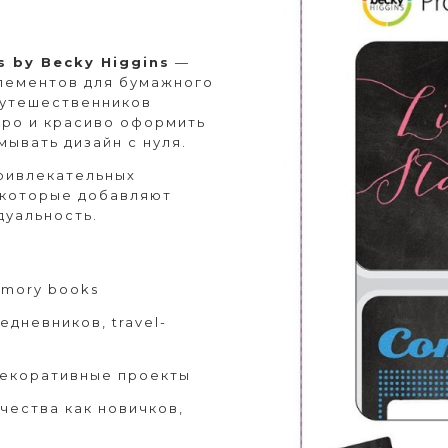
s by Becky Higgins
—
элементов для бумажного
путешественников
стро и красиво оформить
ывать дизайн с нуля.
ривлекательных
 которые добавляют
дуальность.
mory books
дневников, travel-
декоративные проекты
чества как новичков,