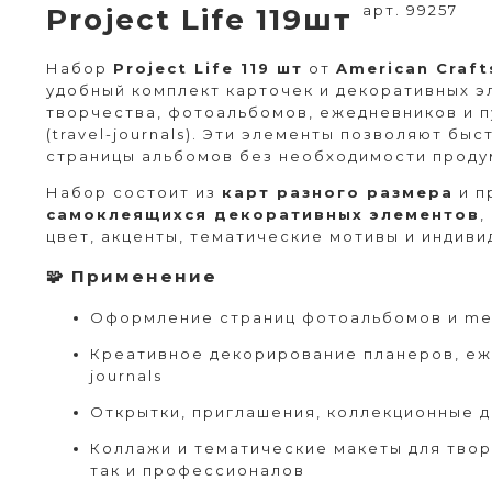
арт. 99257
Project Life 119шт
Набор
Project Life 119 шт
от
American Craft
удобный комплект карточек и декоративных 
творчества, фотоальбомов, ежедневников и 
(travel-journals). Эти элементы позволяют бы
страницы альбомов без необходимости продум
Набор состоит из
карт разного размера
и п
самоклеящихся декоративных элементов
,
цвет, акценты, тематические мотивы и индиви
🧩 Применение
Оформление страниц фотоальбомов и me
Креативное декорирование планеров, еже
journals
Открытки, приглашения, коллекционные 
Коллажи и тематические макеты для твор
так и профессионалов