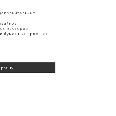
 дополнительных
изайнов
ных мастеров
 и бумажных проектах
орзину