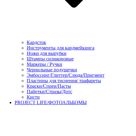
Кардсток
Инструменты для кардмейкинга
Ножи для вырубки
Штампы силиконовые
Маркеры / Ручки
Чернильные подушечки
Эмбоссинг/Глиттер/Слюда/Пригмент
Пластины для тиснения/ трафареты
Краски/Спреи/Пасты
Пайетки/Стразы/Дотс
Кисти
PROJECT LIFE/ФОТОАЛЬБОМЫ