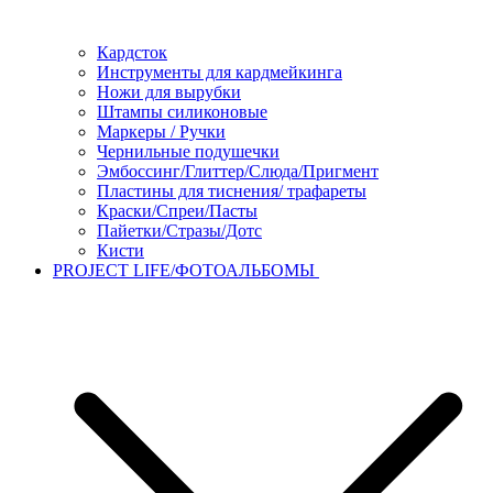
Кардсток
Инструменты для кардмейкинга
Ножи для вырубки
Штампы силиконовые
Маркеры / Ручки
Чернильные подушечки
Эмбоссинг/Глиттер/Слюда/Пригмент
Пластины для тиснения/ трафареты
Краски/Спреи/Пасты
Пайетки/Стразы/Дотс
Кисти
PROJECT LIFE/ФОТОАЛЬБОМЫ