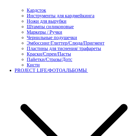
Кардсток
Инструменты для кардмейкинга
Ножи для вырубки
Штампы силиконовые
Маркеры / Ручки
Чернильные подушечки
Эмбоссинг/Глиттер/Слюда/Пригмент
Пластины для тиснения/ трафареты
Краски/Спреи/Пасты
Пайетки/Стразы/Дотс
Кисти
PROJECT LIFE/ФОТОАЛЬБОМЫ