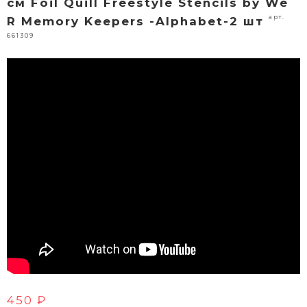
см Foil Quill Freestyle Stencils by We
арт.
R Memory Keepers -Alphabet-2 шт
661309
450 ₽