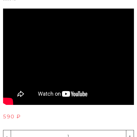
590 ₽
-
+