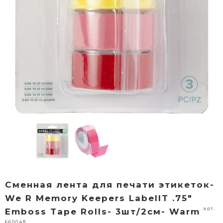
Сменная лента для печати этикеток-
We R Memory Keepers LabelIT .75"
арт.
Emboss Tape Rolls- 3шт/2см- Warm
660048