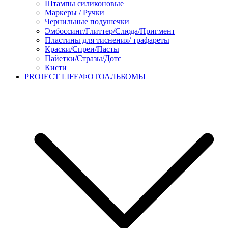
Штампы силиконовые
Маркеры / Ручки
Чернильные подушечки
Эмбоссинг/Глиттер/Слюда/Пригмент
Пластины для тиснения/ трафареты
Краски/Спреи/Пасты
Пайетки/Стразы/Дотс
Кисти
PROJECT LIFE/ФОТОАЛЬБОМЫ