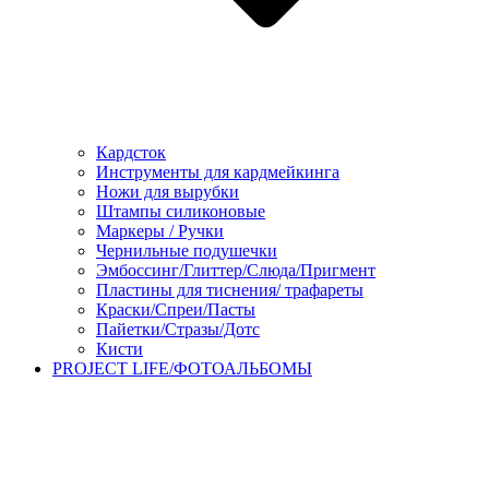
Кардсток
Инструменты для кардмейкинга
Ножи для вырубки
Штампы силиконовые
Маркеры / Ручки
Чернильные подушечки
Эмбоссинг/Глиттер/Слюда/Пригмент
Пластины для тиснения/ трафареты
Краски/Спреи/Пасты
Пайетки/Стразы/Дотс
Кисти
PROJECT LIFE/ФОТОАЛЬБОМЫ