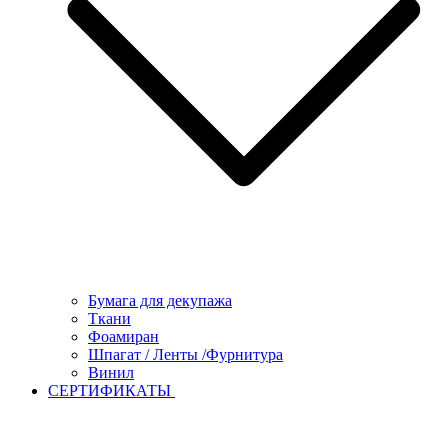
Бумага для декупажа
Ткани
Фоамиран
Шпагат / Ленты /Фурнитура
Винил
СЕРТИФИКАТЫ