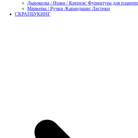
Дыроколы / Ножи / Крепеж/ Фурнитура для планер
Маркеры / Ручки /Карандаши/ Ластики
СКРАПБУКИНГ