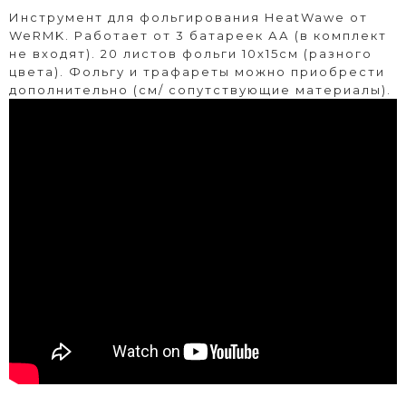
Инструмент для фольгирования HeatWawe от
WeRMK. Работает от 3 батареек АА (в комплект
не входят). 20 листов фольги 10х15см (разного
цвета). Фольгу и трафареты можно приобрести
дополнительно (см/ сопутствующие материалы).