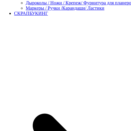
Дыроколы / Ножи / Крепеж/ Фурнитура для планер
Маркеры / Ручки /Карандаши/ Ластики
СКРАПБУКИНГ