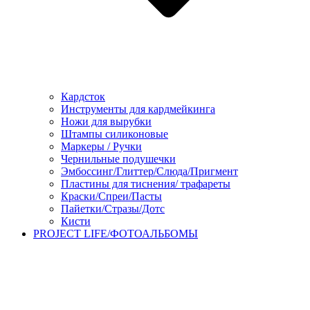
Кардсток
Инструменты для кардмейкинга
Ножи для вырубки
Штампы силиконовые
Маркеры / Ручки
Чернильные подушечки
Эмбоссинг/Глиттер/Слюда/Пригмент
Пластины для тиснения/ трафареты
Краски/Спреи/Пасты
Пайетки/Стразы/Дотс
Кисти
PROJECT LIFE/ФОТОАЛЬБОМЫ