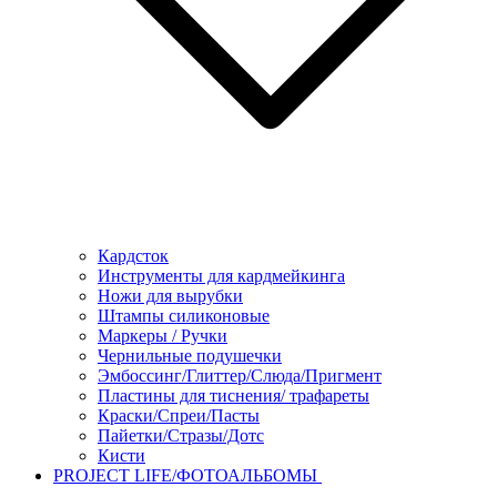
Кардсток
Инструменты для кардмейкинга
Ножи для вырубки
Штампы силиконовые
Маркеры / Ручки
Чернильные подушечки
Эмбоссинг/Глиттер/Слюда/Пригмент
Пластины для тиснения/ трафареты
Краски/Спреи/Пасты
Пайетки/Стразы/Дотс
Кисти
PROJECT LIFE/ФОТОАЛЬБОМЫ