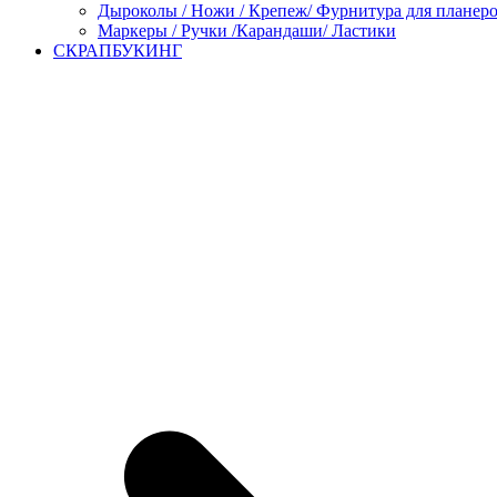
Дыроколы / Ножи / Крепеж/ Фурнитура для планер
Маркеры / Ручки /Карандаши/ Ластики
СКРАПБУКИНГ