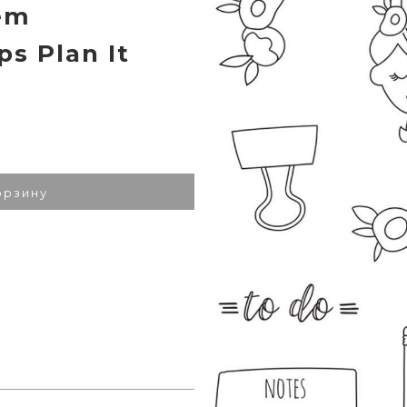
em
s Plan It
орзину