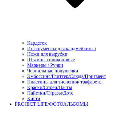
Кардсток
Инструменты для кардмейкинга
Ножи для вырубки
Штампы силиконовые
Маркеры / Ручки
Чернильные подушечки
Эмбоссинг/Глиттер/Слюда/Пригмент
Пластины для тиснения/ трафареты
Краски/Спреи/Пасты
Пайетки/Стразы/Дотс
Кисти
PROJECT LIFE/ФОТОАЛЬБОМЫ