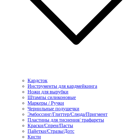
Кардсток
Инструменты для кардмейкинга
Ножи для вырубки
Штампы силиконовые
Маркеры / Ручки
Чернильные подушечки
Эмбоссинг/Глиттер/Слюда/Пригмент
Пластины для тиснения/ трафареты
Краски/Спреи/Пасты
Пайетки/Стразы/Дотс
Кисти