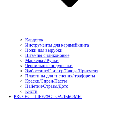
Кардсток
Инструменты для кардмейкинга
Ножи для вырубки
Штампы силиконовые
Маркеры / Ручки
Чернильные подушечки
Эмбоссинг/Глиттер/Слюда/Пригмент
Пластины для тиснения/ трафареты
Краски/Спреи/Пасты
Пайетки/Стразы/Дотс
Кисти
PROJECT LIFE/ФОТОАЛЬБОМЫ