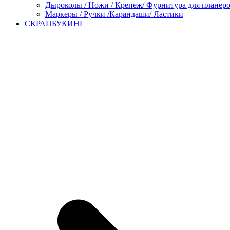
Дыроколы / Ножи / Крепеж/ Фурнитура для планер
Маркеры / Ручки /Карандаши/ Ластики
СКРАПБУКИНГ