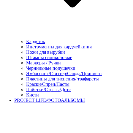
Кардсток
Инструменты для кардмейкинга
Ножи для вырубки
Штампы силиконовые
Маркеры / Ручки
Чернильные подушечки
Эмбоссинг/Глиттер/Слюда/Пригмент
Пластины для тиснения/ трафареты
Краски/Спреи/Пасты
Пайетки/Стразы/Дотс
Кисти
PROJECT LIFE/ФОТОАЛЬБОМЫ