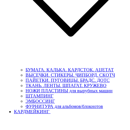
БУМАГА. КАЛЬКА. КАРДСТОК. АЦЕТАТ
ВЫСЕЧКИ. СТИКЕРЫ. ЧИПБОРД. СКОТЧ
ПАЙЕТКИ. ПУГОВИЦЫ. БРАДС. ДОТС
ТКАНЬ. ЛЕНТЫ. ШПАГАТ. КРУЖЕВО
НОЖИ ПЛАСТИНЫ для вырубных машин
ШТАМПИНГ
ЭМБОССИНГ
ФУРНИТУРА для альбомов/блокнотов
КАРДМЕЙКИНГ