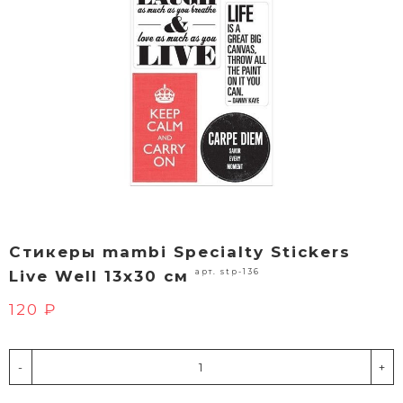
Стикеры mambi Specialty Stickers
арт. stp-136
Live Well 13х30 см
120 ₽
-
+