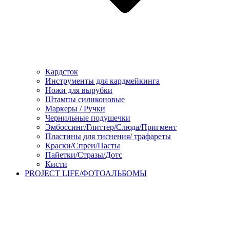
Кардсток
Инструменты для кардмейкинга
Ножи для вырубки
Штампы силиконовые
Маркеры / Ручки
Чернильные подушечки
Эмбоссинг/Глиттер/Слюда/Пригмент
Пластины для тиснения/ трафареты
Краски/Спреи/Пасты
Пайетки/Стразы/Дотс
Кисти
PROJECT LIFE/ФОТОАЛЬБОМЫ