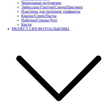
Чернильные подушечки
Эмбоссинг/Глиттер/Слюда/Пригмент
Пластины для тиснения/ трафареты
Краски/Спреи/Пасты
Пайетки/Стразы/Дотс
Кисти
PROJECT LIFE/ФОТОАЛЬБОМЫ