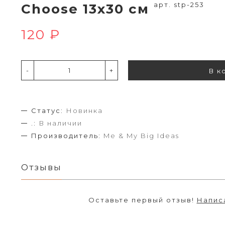
арт. stp-253
Choose 13х30 см
120 ₽
-
+
В к
Статус:
Новинка
.:
В наличии
Производитель:
Me & My Big Ideas
Отзывы
Оставьте первый отзыв!
Напис