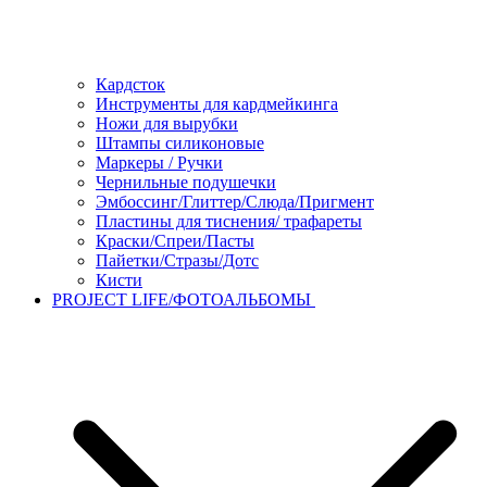
Кардсток
Инструменты для кардмейкинга
Ножи для вырубки
Штампы силиконовые
Маркеры / Ручки
Чернильные подушечки
Эмбоссинг/Глиттер/Слюда/Пригмент
Пластины для тиснения/ трафареты
Краски/Спреи/Пасты
Пайетки/Стразы/Дотс
Кисти
PROJECT LIFE/ФОТОАЛЬБОМЫ