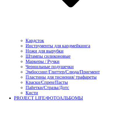
Кардсток
Инструменты для кардмейкинга
Ножи для вырубки
Штампы силиконовые
Маркеры / Ручки
Чернильные подушечки
Эмбоссинг/Глиттер/Слюда/Пригмент
Пластины для тиснения/ трафареты
Краски/Спреи/Пасты
Пайетки/Стразы/Дотс
Кисти
PROJECT LIFE/ФОТОАЛЬБОМЫ