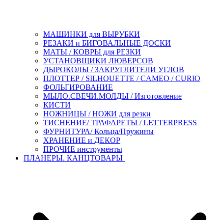
МАШИНКИ для ВЫРУБКИ
РЕЗАКИ и БИГОВАЛЬНЫЕ ДОСКИ
МАТЫ / КОВРЫ для РЕЗКИ
УСТАНОВЩИКИ ЛЮВЕРСОВ
ДЫРОКОЛЫ / ЗАКРУГЛИТЕЛИ УГЛОВ
ПЛОТТЕР / SILHOUETTE / CAMEO / CURIO
ФОЛЬГИРОВАНИЕ
МЫЛО.СВЕЧИ.МОЛДЫ / Изготовление
КИСТИ
НОЖНИЦЫ / НОЖИ для резки
ТИСНЕНИЕ/ ТРАФАРЕТЫ / LETTERPRESS
ФУРНИТУРА/ Кольца/Пружины
ХРАНЕНИЕ и ДЕКОР
ПРОЧИЕ инструменты
ПЛАНЕРЫ. КАНЦТОВАРЫ