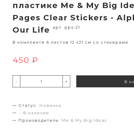
пластике Me & My Big Id
Pages Clear Stickers - Al
арт. pps-21
Our Life
В комплекте 6 листов 12 х21 см со стикерами.
450 ₽
-
+
В к
Статус:
Новинка
.:
В наличии
Производитель:
Me & My Big Ideas