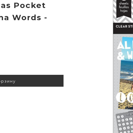
eas Pocket
pha Words -
орзину